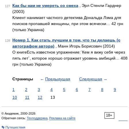
Как бы нам не умереть со смеха
, Эрл Стенли Гарднер
127
(2003)
Клиент нанимает частного детектива Дональда Лэма для
поисков пропавшей женщины, при этом всячески… 42 грн
(только Украина)
Номер 1. Как стать лучшим в том, что ты делаешь (с
128
автографом автора)
, Манн Игорь Борисович (2014)
О книгеЕсть известное упражнение:`Кем я вижу себя через
пять лет`, которое хорошо отражает уровень амбиций… 408
грн (только Украина)
Страницы
←
Предыдущая
Следующая
→
1
2
3
4
5
6
7
8
9
10
11
12
13
© Академик, 2000-2026
18+
Обратная связь:
Техподдержка
,
Реклама на сайте
👣 Путешествия