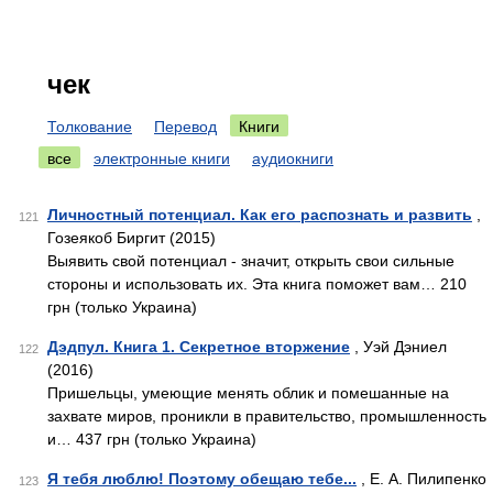
чек
Толкование
Перевод
Книги
все
электронные книги
аудиокниги
Личностный потенциал. Как его распознать и развить
,
121
Гозеякоб Биргит (2015)
Выявить свой потенциал - значит, открыть свои сильные
стороны и использовать их. Эта книга поможет вам… 210
грн (только Украина)
Дэдпул. Книга 1. Секретное вторжение
, Уэй Дэниел
122
(2016)
Пришельцы, умеющие менять облик и помешанные на
захвате миров, проникли в правительство, промышленность
и… 437 грн (только Украина)
Я тебя люблю! Поэтому обещаю тебе...
, Е. А. Пилипенко
123