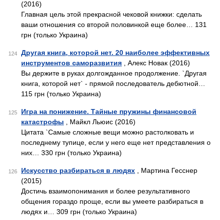
(2016)
Главная цель этой прекрасной чековой книжки: сделать
ваши отношения со второй половинкой еще более… 131
грн (только Украина)
Другая книга, которой нет. 20 наиболее эффективных
124
инструментов саморазвития
, Алекс Новак (2016)
Вы держите в руках долгожданное продолжение. `Другая
книга, которой нет` - прямой последователь дебютной…
115 грн (только Украина)
Игра на понижение. Тайные пружины финансовой
125
катастрофы
, Майкл Льюис (2016)
Цитата `Самые сложные вещи можно растолковать и
последнему тупице, если у него еще нет представления о
них… 330 грн (только Украина)
Искусство разбираться в людях
, Мартина Гесснер
126
(2015)
Достичь взаимопонимания и более результативного
общения гораздо проще, если вы умеете разбираться в
людях и… 309 грн (только Украина)